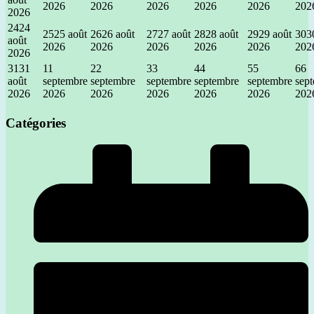
2026
2026
2026
2026
2026
202
2026
24
24
25
25 août
26
26 août
27
27 août
28
28 août
29
29 août
30
3
août
2026
2026
2026
2026
2026
202
2026
31
31
1
1
2
2
3
3
4
4
5
5
6
6
août
septembre
septembre
septembre
septembre
septembre
sep
2026
2026
2026
2026
2026
2026
202
Catégories