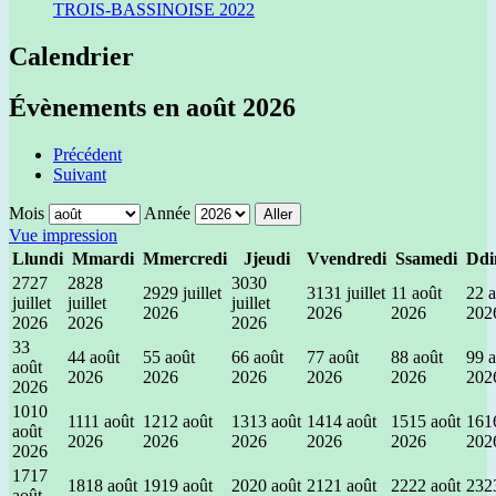
TROIS-BASSINOISE 2022
Calendrier
Évènements en août 2026
Précédent
Suivant
Mois
Année
Vue
impression
L
lundi
M
mardi
M
mercredi
J
jeudi
V
vendredi
S
samedi
D
d
27
27
28
28
30
30
29
29 juillet
31
31 juillet
1
1 août
2
2 
juillet
juillet
juillet
2026
2026
2026
202
2026
2026
2026
3
3
4
4 août
5
5 août
6
6 août
7
7 août
8
8 août
9
9 
août
2026
2026
2026
2026
2026
202
2026
10
10
11
11 août
12
12 août
13
13 août
14
14 août
15
15 août
16
1
août
2026
2026
2026
2026
2026
202
2026
17
17
18
18 août
19
19 août
20
20 août
21
21 août
22
22 août
23
2
août