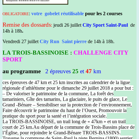
:
votre gobelet réutilisable
pour les 2 courses
OBLIGATOIRE
Remise des dossards
:
jeudi 26 juillet
City Sport Saint-Paul
de
14h à 18h
.
Vendredi 27 juillet
City Run Saint pierre
de 14h à 18h.
LA TROIS-BASSINOISE :
CHALLENGE CITY
SPORT
au programme
2 épreuves
25
et
47
km
ces épreuves de 47 km et 25 km inscrites au calendrier de la ligue
régionale d’athlétisme pour le dimanche 29 juillet 2018 a pour but :
– De valoriser le patrimoine de la commune, La forêt des
tamariniers, Gîte des tamarins, La glaciaire, le puits de glace, Le
Grand -Bénare – Sensibiliser sur la protection de l’environnement,
Faire découvrir le patrimoine du haut de l’Ouest, Promouvoir la
pratique du sport pour la santé et l’intégration sociale.
La TROIS-BASSINOISE, un trail long de « 47km » et un trail
court de 25 km.Au départ de la commune de Trois-Bassins place de
l’Église, pour rejoindre le Grand-Bénare TROIS-BASSINS.
Traverse la commune de Saint–Paul la piste Bernina (1800) sentier