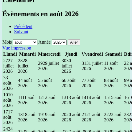
Calendrier
Évènements en août 2026
Précédent
Suivant
Mois
Année
Vue
impression
L
lundi
M
mardi
M
mercredi
J
jeudi
V
vendredi
S
samedi
D
d
27
27
28
28
30
30
29
29 juillet
31
31 juillet
1
1 août
2
2 
juillet
juillet
juillet
2026
2026
2026
202
2026
2026
2026
3
3
4
4 août
5
5 août
6
6 août
7
7 août
8
8 août
9
9 
août
2026
2026
2026
2026
2026
202
2026
10
10
11
11 août
12
12 août
13
13 août
14
14 août
15
15 août
16
1
août
2026
2026
2026
2026
2026
202
2026
17
17
18
18 août
19
19 août
20
20 août
21
21 août
22
22 août
23
2
août
2026
2026
2026
2026
2026
202
2026
24
24
25
25 août
26
26 août
27
27 août
28
28 août
29
29 août
30
3