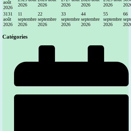
août
2026
2026
2026
2026
2026
202
2026
31
31
1
1
2
2
3
3
4
4
5
5
6
6
août
septembre
septembre
septembre
septembre
septembre
sep
2026
2026
2026
2026
2026
2026
202
Catégories