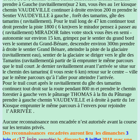
prendre à Gauche (ravitaillement)sur 2 km, vous êtes au 1er kiosque
chemin VAUDEVILLE continuer à droite environ 200 m prendre le
Sentier VAUDEVILLE à gauche , forêt des tamarins, gîte des
tamarins ( ravitaillement). Pour le trail long de 47 km continuer tout
droit prendre la piste 1800 ( 6 km)vers le mirador pensez à passer au
( ravitaillement) MIRADOR faites votre stock vous êtes en semi -
autonomie sur environ 15 km, grimpez par le sentier du grand bord
vers le sommet du Grand-Bénare, descendre environ 300m prendre
à droite le sentier Grand Bénare, atteindre la piste de la glaciaire
(ravitaillement eau), sentier de la glaciaire se diriger vers le gîte des
Tamarins (ravitaillement)à partir de là emprunter le même parcours
que le trail court .le dernier ravitaillement avant l’arrivée se situe sur
le chemin des tamarins( il vous reste 6 km) retour sur le centre – ville
par le même parcours qu’à l’aller pour atteindre l’arrivée.
Pour le trail court après le ravitaillement du gîte des tamarins
continuez tout droit sur la route pendant 800 m et prendre le chemin
forestier à gauche vers le pâturage THOMAS à la fin du Pâturage
prendre à gauche chemin VAUDEVILLE et à droite à partir du 1er
Kiosque emprunter le même parcours à l’envers pour rejoindre
l’ ARRIVÉE .
Aucune reconnaissance non encadrée n’est autorisée avant la course
sur les terrains privés.
Des reconnaissances encadrées auront lieu les dimanches
3
17 juin
juin
et (
annulée
) le dimanche
8
juillet
2018 avec une