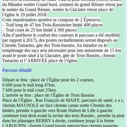
du Mirador sentier Grand bord, sommet du grand Bénare retour par
le sentier du Grand Bénare, sentier la Glaciaire retour place de
l’église le 29 juillet 2018.
Cette manifestation sportive se compose de 2 Épreuves
– Trail long de 47 km Trois-Bassinoise limité 400 places
– Trail court de 25 km limité à 300 places
Afin d’améliorer le confort des coureurs le parcours a été modifié(
par rapport à 2017), des postes ravitaillements seront disposés au
Chemin Tamarins, gite des Trois-bassins, Au mirador ou le
remplissage des sacs sera nécessaire pour une autonomie de 15 km
avant le poste situé à la Glaciaire, gite de Trois Bassins, chemin
Tamarins et l’ ARRIVÉE place de l’église
.
Parcours détaillé
Départ se fera : place de l’Église pour les 2 courses.
6 h00 pour le trail long 47km.
7 h00 pour le trail court 25km.
L’arrivée se fera : place de l’Église de Trois Bassins
Place de l’Église , Rue François de MAHY, parcours de santé, z a c,
chemin MAUSOLE en face chemin canne sortie Chemin des
limites, prendre à gauche vers Route Hubert de Lille à gauche
continuer tout droit avant la ravine des trois Bassins , prendre la piste
dans les pâturages BERBY à droite, continuer jusqu’à la ferme
CAROUPIN, chemin Grand bassin intersection chemin tamarins