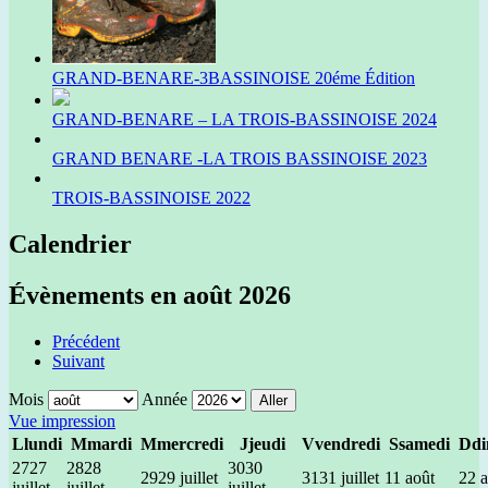
GRAND-BENARE-3BASSINOISE 20éme Édition
GRAND-BENARE – LA TROIS-BASSINOISE 2024
GRAND BENARE -LA TROIS BASSINOISE 2023
TROIS-BASSINOISE 2022
Calendrier
Évènements en août 2026
Précédent
Suivant
Mois
Année
Vue
impression
L
lundi
M
mardi
M
mercredi
J
jeudi
V
vendredi
S
samedi
D
d
27
27
28
28
30
30
29
29 juillet
31
31 juillet
1
1 août
2
2 
juillet
juillet
juillet