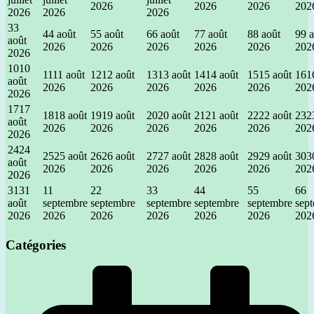
2026
2026
2026
202
2026
2026
2026
3
3
4
4 août
5
5 août
6
6 août
7
7 août
8
8 août
9
9 
août
2026
2026
2026
2026
2026
202
2026
10
10
11
11 août
12
12 août
13
13 août
14
14 août
15
15 août
16
1
août
2026
2026
2026
2026
2026
202
2026
17
17
18
18 août
19
19 août
20
20 août
21
21 août
22
22 août
23
2
août
2026
2026
2026
2026
2026
202
2026
24
24
25
25 août
26
26 août
27
27 août
28
28 août
29
29 août
30
3
août
2026
2026
2026
2026
2026
202
2026
31
31
1
1
2
2
3
3
4
4
5
5
6
6
août
septembre
septembre
septembre
septembre
septembre
sep
2026
2026
2026
2026
2026
2026
202
Catégories